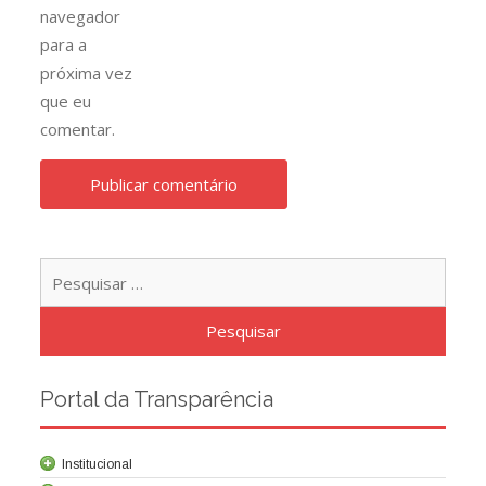
navegador
para a
próxima vez
que eu
comentar.
Pesqu
por:
Portal da Transparência
Institucional