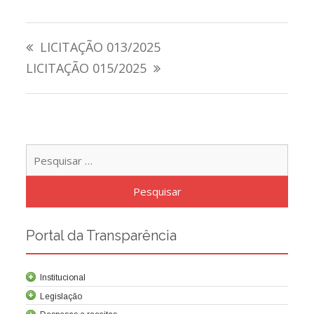
Navegação
LICITAÇÃO 013/2025
de
LICITAÇÃO 015/2025
Post
Pesqu
por:
Portal da Transparência
Institucional
Legislação