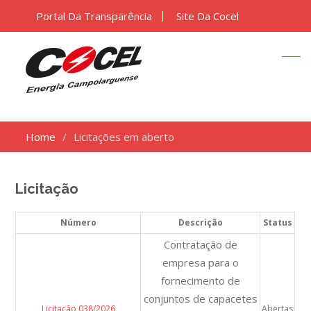
Portal Da Transparência
Site Da Cocel
Home
Licitações em aberto
Licitação
Número
Descrição
Status
Contratação de
empresa para o
fornecimento de
conjuntos de capacetes
Licitação 038/2026
Abertas