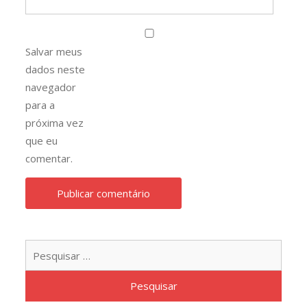
Salvar meus
dados neste
navegador
para a
próxima vez
que eu
comentar.
Pesqu
por: