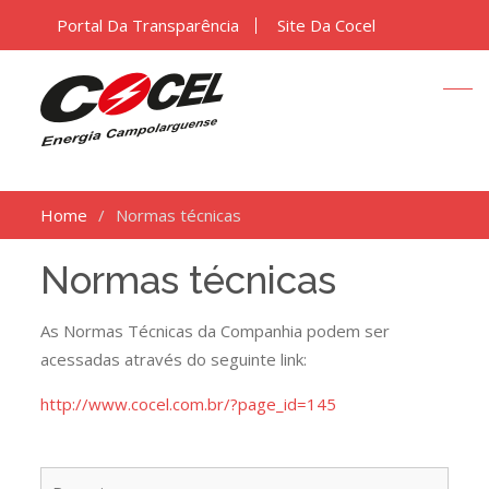
Portal Da Transparência
Site Da Cocel
Home
Normas técnicas
Normas técnicas
As Normas Técnicas da Companhia podem ser
acessadas através do seguinte link:
http://www.cocel.com.br/?page_id=145
Pesqu