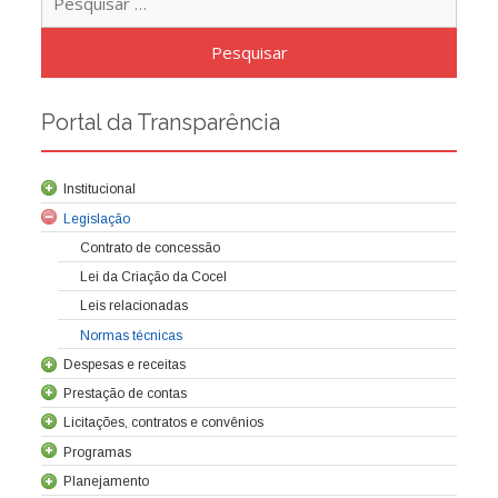
por:
Portal da Transparência
Institucional
Legislação
Contrato de concessão
Lei da Criação da Cocel
Leis relacionadas
Normas técnicas
Despesas e receitas
Prestação de contas
Licitações, contratos e convênios
Sobre a Cocel
Programas
Composição acionária
Estatuto Social
Direitos e Deveres
Diretoria
Planejamento
Concessão
Políticas
Conselhos