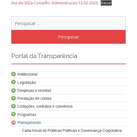
Ata-da-302a-Conselho-Administracao-12-02-2026
Baixar
Pesqu
por:
Portal da Transparência
Institucional
Legislação
Despesas e receitas
Prestação de contas
Licitações, contratos e convênios
Programas
Contrato de concessão
Lei da Criação da Cocel
Leis relacionadas
Normas técnicas
Planejamento
Carta Anual de Políticas Públicas e Governança Corporativa