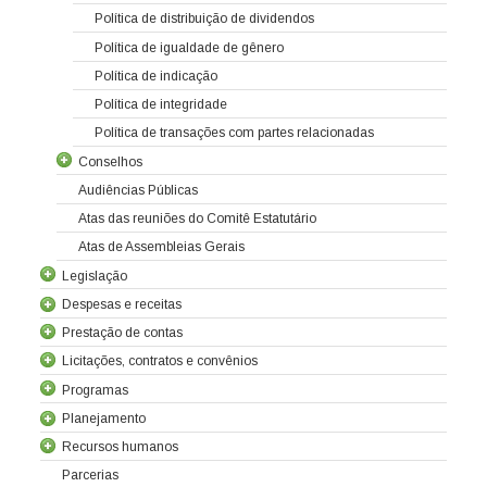
Política de distribuição de dividendos
Política de igualdade de gênero
Política de indicação
Política de integridade
Política de transações com partes relacionadas
Conselhos
Audiências Públicas
Atas das reuniões do Comitê Estatutário
Atas de Assembleias Gerais
Administrativo
Conselho fiscal
Conselho de Consumidores
Legislação
Despesas e receitas
Prestação de contas
Licitações, contratos e convênios
Programas
Contrato de concessão
Lei da Criação da Cocel
Leis relacionadas
Normas técnicas
Planejamento
Recursos humanos
Parcerias
Balanços
Demonstrações societárias
Relatórios trimestrais
Tribunal de contas
Relatório de Controle Interno