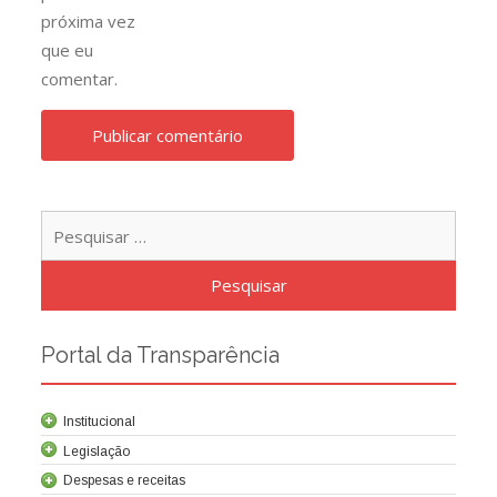
próxima vez
que eu
comentar.
Pesqu
por:
Portal da Transparência
Institucional
Legislação
Despesas e receitas