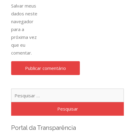
Salvar meus
dados neste
navegador
para a
próxima vez
que eu
comentar.
Pesqu
por:
Portal da Transparência