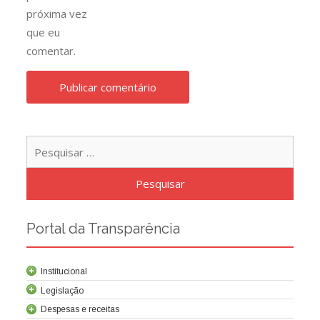
próxima vez
que eu
comentar.
Pesqu
por:
Portal da Transparência
Institucional
Legislação
Despesas e receitas