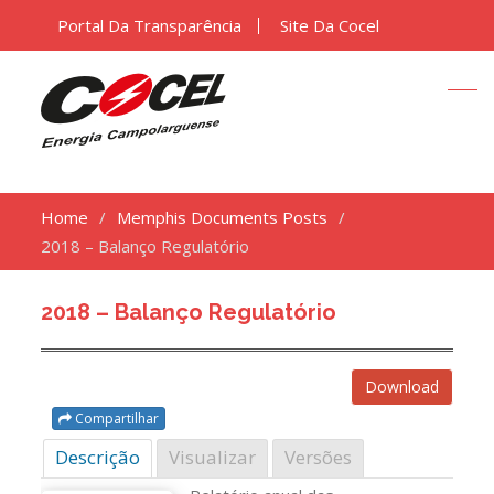
Portal Da Transparência
Site Da Cocel
Home
Memphis Documents Posts
2018 – Balanço Regulatório
2018 – Balanço Regulatório
Download
Compartilhar
Descrição
Visualizar
Versões