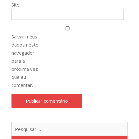
Site
Salvar meus
dados neste
navegador
para a
próxima vez
que eu
comentar.
Pesqu
por: