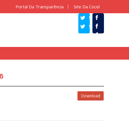
Portal Da Transparência
Site Da Cocel
TWITTER
FACEBOOK
6
Download