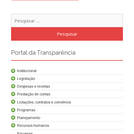
Pesqu
por:
Portal da Transparência
Institucional
Legislação
Despesas e receitas
Prestação de contas
Licitações, contratos e convênios
Programas
Contrato de concessão
Lei da Criação da Cocel
Leis relacionadas
Normas técnicas
Planejamento
Recursos humanos
Parcerias
Balanços
Demonstrações societárias