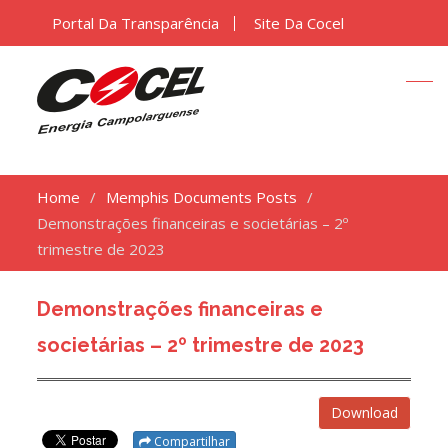
Portal Da Transparência
Site Da Cocel
Home
Memphis Documents Posts
Demonstrações financeiras e societárias – 2º
trimestre de 2023
Demonstrações financeiras e
societárias – 2º trimestre de 2023
Download
Compartilhar