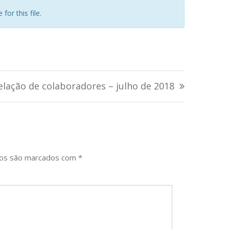
for this file.
elação de colaboradores – julho de 2018
ios são marcados com
*