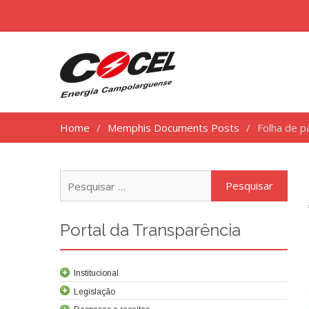
Home
Memphis Documents Posts
Folha de p
Pesq
por:
Portal da Transparência
Institucional
Legislação