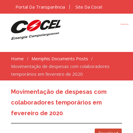
Portal Da Transparência
Site Da Cocel
Home
Memphis Documents Posts
Movimentação de despesas com colaboradores
temporários em fevereiro de 2020
Movimentação de despesas com
colaboradores temporários em
fevereiro de 2020