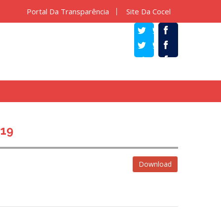
Portal Da Transparência
Site Da Cocel
TWITTER
FACEBOOK
019
Download