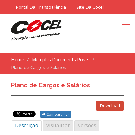
Portal Da Transparência
Site Da Cocel
Home
Memphis Documents Posts
Plano de Cargos e Salários
Plano de Cargos e Salários
Download
Compartilhar
Descrição
Visualizar
Versões