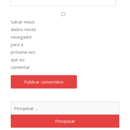
Salvar meus
dados neste
navegador
para a
próxima vez
que eu
comentar.
Pesqu
por: