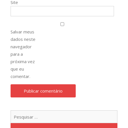
Site
Salvar meus
dados neste
navegador
para a
próxima vez
que eu
comentar.
Pesqu
por: