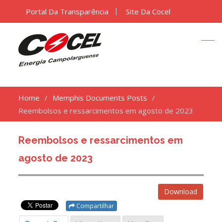
Portal Da Transparência
Site Da Cocel
Home
Memphis Documents Posts
Reembolsos e ressarcimentos em agosto de 2023
Reembolsos e ressarcimentos em
agosto de 2023
Download
Compartilhar