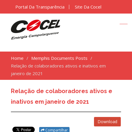
Portal Da Transparência
Site Da Cocel
Home
Memphis Documents Posts
Relação de colaboradores ativos e inativos em
janeiro de 2021
Relação de colaboradores ativos e
inativos em janeiro de 2021
Download
Compartilhar