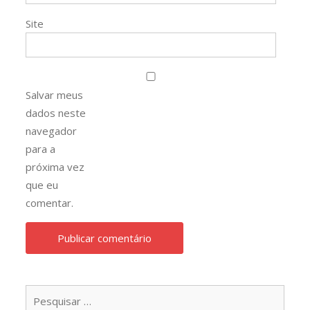
Site
Salvar meus
dados neste
navegador
para a
próxima vez
que eu
comentar.
Pesqu