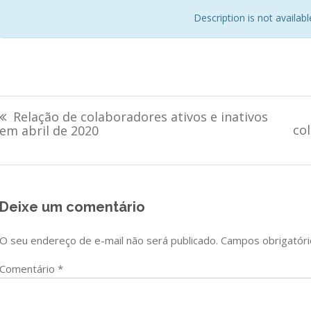
Description is not available 
Navegação
Relação de colaboradores ativos e inativos
co
de
em abril de 2020
Post
Deixe um comentário
O seu endereço de e-mail não será publicado.
Campos obrigatór
Comentário
*