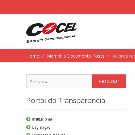
Home
Memphis Documents Posts
Valores re
Pesq
por:
Portal da Transparência
Institucional
Legislação