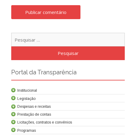
Pesqu
por:
Portal da Transparência
Institucional
Legislação
Despesas e receitas
Prestação de contas
Licitações, contratos e convênios
Programas
Contrato de concessão
Lei da Criação da Cocel
Leis relacionadas
Normas técnicas