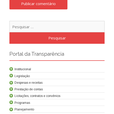
Pesqu
por:
Portal da Transparência
Institucional
Legislação
Despesas e receitas
Prestação de contas
Licitações, contratos e convênios
Programas
Contrato de concessão
Lei da Criação da Cocel
Leis relacionadas
Normas técnicas
Planejamento