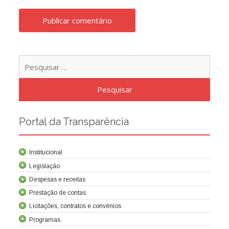
Pesqu
por:
Portal da Transparência
Institucional
Legislação
Despesas e receitas
Prestação de contas
Licitações, contratos e convênios
Programas
Contrato de concessão
Lei da Criação da Cocel
Leis relacionadas
Normas técnicas