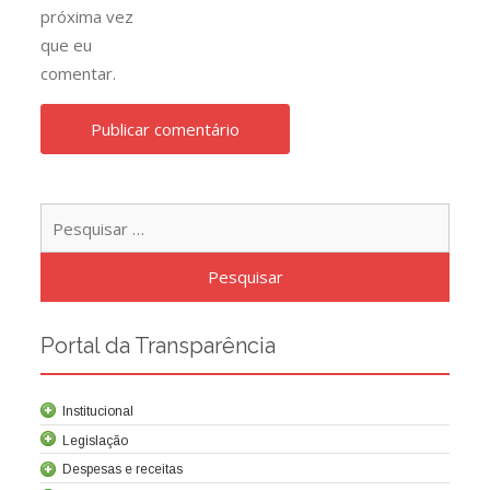
próxima vez
que eu
comentar.
Pesqu
por:
Portal da Transparência
Institucional
Legislação
Despesas e receitas