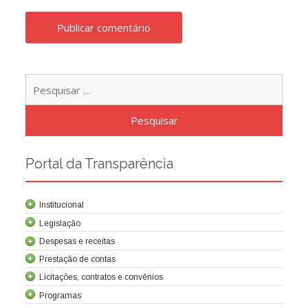
Pesqu
por:
Portal da Transparência
Institucional
Legislação
Despesas e receitas
Prestação de contas
Licitações, contratos e convênios
Programas
Contrato de concessão
Lei da Criação da Cocel
Leis relacionadas
Normas técnicas