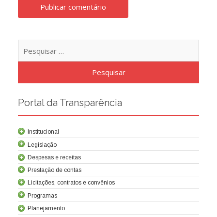
Pesqu
por:
Portal da Transparência
Institucional
Legislação
Despesas e receitas
Prestação de contas
Licitações, contratos e convênios
Programas
Contrato de concessão
Lei da Criação da Cocel
Leis relacionadas
Normas técnicas
Planejamento