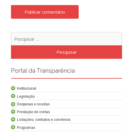
Pesqu
por:
Portal da Transparência
Institucional
Legislação
Despesas e receitas
Prestação de contas
Licitações, contratos e convênios
Programas
Contrato de concessão
Lei da Criação da Cocel
Leis relacionadas
Normas técnicas