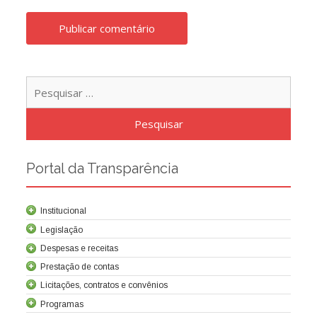
Pesqu
por:
Portal da Transparência
Institucional
Legislação
Despesas e receitas
Prestação de contas
Licitações, contratos e convênios
Programas
Contrato de concessão
Lei da Criação da Cocel
Leis relacionadas
Normas técnicas