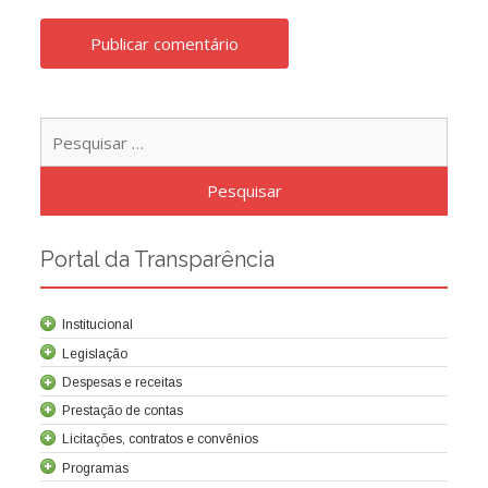
Pesqu
por:
Portal da Transparência
Institucional
Legislação
Despesas e receitas
Prestação de contas
Licitações, contratos e convênios
Programas
Contrato de concessão
Lei da Criação da Cocel
Leis relacionadas
Normas técnicas