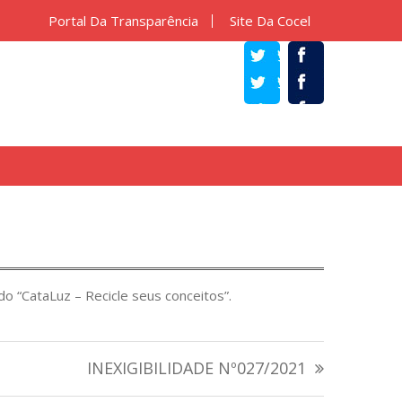
Portal Da Transparência
Site Da Cocel
TWITTER
FACEBOOK
do “CataLuz – Recicle seus conceitos”.
INEXIGIBILIDADE Nº027/2021