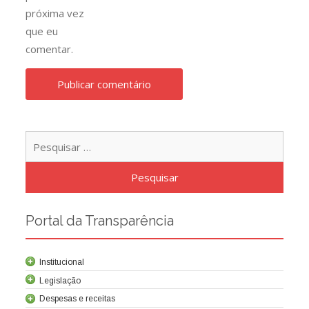
próxima vez
que eu
comentar.
Pesqu
por:
Portal da Transparência
Institucional
Legislação
Despesas e receitas