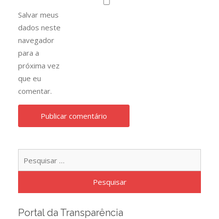
Salvar meus
dados neste
navegador
para a
próxima vez
que eu
comentar.
Pesqu
por:
Portal da Transparência