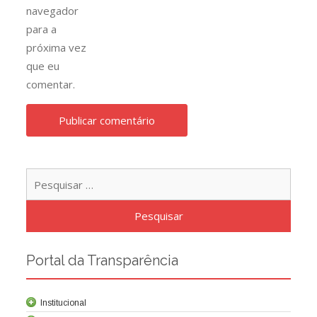
navegador
para a
próxima vez
que eu
comentar.
Pesqu
por:
Portal da Transparência
Institucional