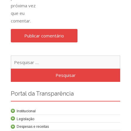
próxima vez
que eu
comentar.
Pesqu
por:
Portal da Transparência
Institucional
Legislação
Despesas e receitas