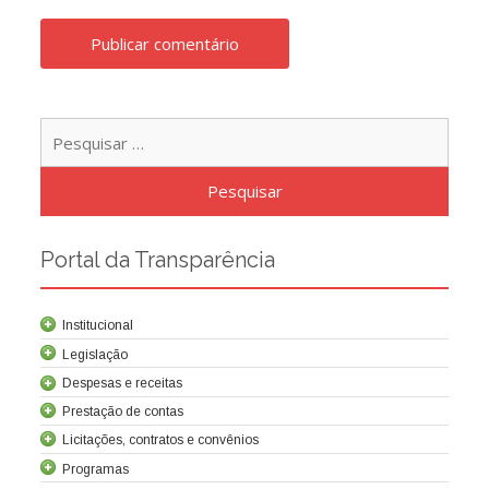
Pesqu
por:
Portal da Transparência
Institucional
Legislação
Despesas e receitas
Prestação de contas
Licitações, contratos e convênios
Programas
Contrato de concessão
Lei da Criação da Cocel
Leis relacionadas
Normas técnicas