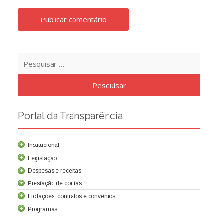
Pesqu
por:
Portal da Transparência
Institucional
Legislação
Despesas e receitas
Prestação de contas
Licitações, contratos e convênios
Programas
Contrato de concessão
Lei da Criação da Cocel
Leis relacionadas
Normas técnicas