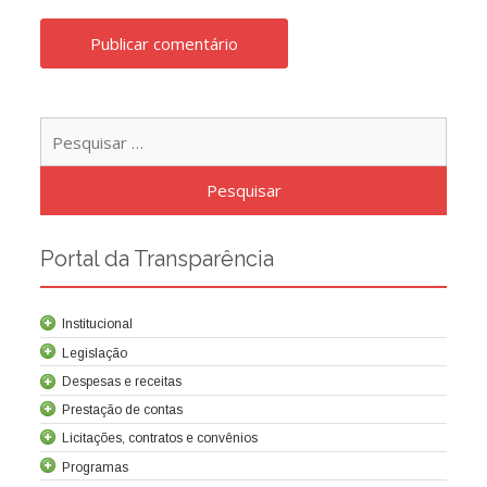
Pesqu
por:
Portal da Transparência
Institucional
Legislação
Despesas e receitas
Prestação de contas
Licitações, contratos e convênios
Programas
Contrato de concessão
Lei da Criação da Cocel
Leis relacionadas
Normas técnicas