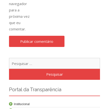
navegador
para a
próxima vez
que eu
comentar.
Pesqu
por:
Portal da Transparência
Institucional