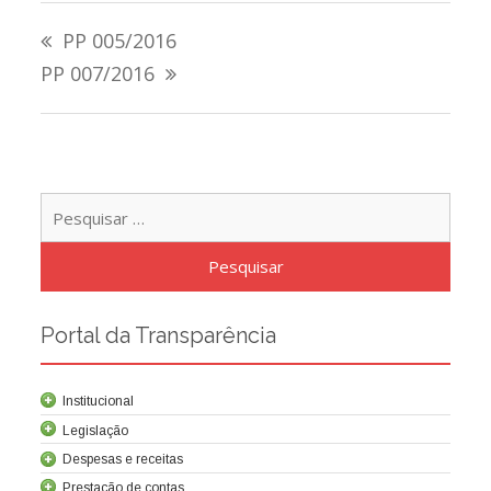
Navegação
PP 005/2016
de
PP 007/2016
Post
Pesqu
por:
Portal da Transparência
Institucional
Legislação
Despesas e receitas
Prestação de contas