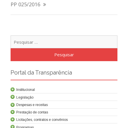
de
PP 025/2016
Post
Pesqu
por:
Portal da Transparência
Institucional
Legislação
Despesas e receitas
Prestação de contas
Licitações, contratos e convênios
Programas
Contrato de concessão