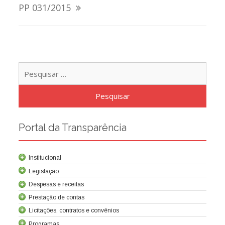
de
PP 031/2015
Post
Pesqu
por:
Portal da Transparência
Institucional
Legislação
Despesas e receitas
Prestação de contas
Licitações, contratos e convênios
Programas
Contrato de concessão