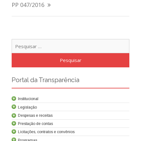
de
PP 047/2016
Post
Pesqu
por:
Portal da Transparência
Institucional
Legislação
Despesas e receitas
Prestação de contas
Licitações, contratos e convênios
Programas
Contrato de concessão