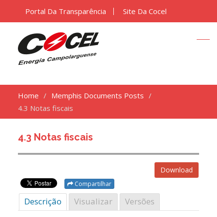
Portal Da Transparência
Site Da Cocel
Home
Memphis Documents Posts
4.3 Notas fiscais
4.3 Notas fiscais
Download
Compartilhar
Descrição
Visualizar
Versões