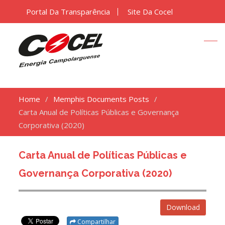
Portal Da Transparência
Site Da Cocel
Home
Memphis Documents Posts
Carta Anual de Políticas Públicas e Governança
Corporativa (2020)
Carta Anual de Políticas Públicas e
Governança Corporativa (2020)
Download
Compartilhar