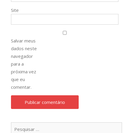
Site
Salvar meus
dados neste
navegador
para a
próxima vez
que eu
comentar.
Pesqu