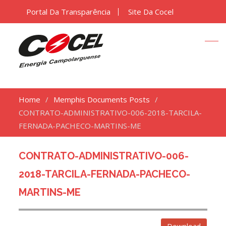
Portal Da Transparência
Site Da Cocel
Home
Memphis Documents Posts
CONTRATO-ADMINISTRATIVO-006-2018-TARCILA-
FERNADA-PACHECO-MARTINS-ME
CONTRATO-ADMINISTRATIVO-006-
2018-TARCILA-FERNADA-PACHECO-
MARTINS-ME