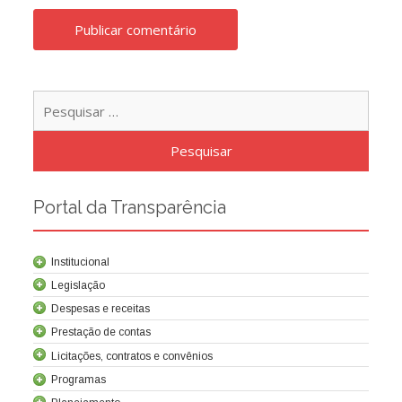
Pesqu
por:
Portal da Transparência
Institucional
Legislação
Despesas e receitas
Prestação de contas
Licitações, contratos e convênios
Programas
Contrato de concessão
Lei da Criação da Cocel
Leis relacionadas
Normas técnicas