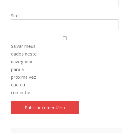
Site
Salvar meus
dados neste
navegador
para a
próxima vez
que eu
comentar.
Pesqu