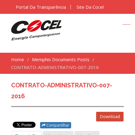
Portal Da Transparência
Site Da Cocel
Home
Memphis Documents Posts
CONTRATO-ADMINISTRATIVO-007-2016
CONTRATO-ADMINISTRATIVO-007-
2016
Download
Compartilhar