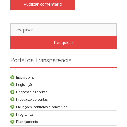
Pesqu
por:
Portal da Transparência
Institucional
Legislação
Despesas e receitas
Prestação de contas
Licitações, contratos e convênios
Programas
Contrato de concessão
Lei da Criação da Cocel
Leis relacionadas
Normas técnicas
Planejamento