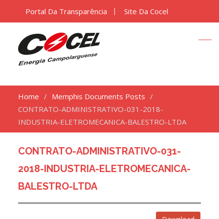
Portal Da Transparência
Site Da Cocel
Home
Memphis Documents Posts
CONTRATO-ADMINISTRATIVO-031-2018-
INDUSTRIA-ELETROMECANICA-BALESTRO-LTDA
CONTRATO-ADMINISTRATIVO-031-
2018-INDUSTRIA-ELETROMECANICA-
BALESTRO-LTDA