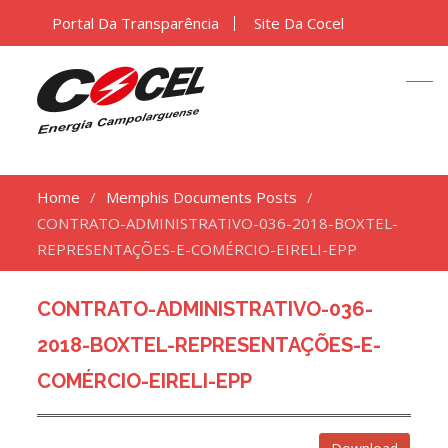
Portal Da Transparência
Site Da Cocel
Home
Memphis Documents Posts
CONTRATO-ADMINISTRATIVO-036-2018-BOXTEL-
REPRESENTAÇÕES-E-COMÉRCIO-EIRELI-EPP
CONTRATO-ADMINISTRATIVO-036-
2018-BOXTEL-REPRESENTAÇÕES-E-
COMÉRCIO-EIRELI-EPP