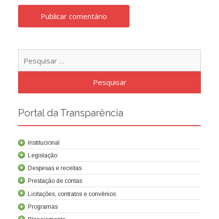
Pesqu
por:
Portal da Transparência
Institucional
Legislação
Despesas e receitas
Prestação de contas
Licitações, contratos e convênios
Programas
Contrato de concessão
Lei da Criação da Cocel
Leis relacionadas
Normas técnicas