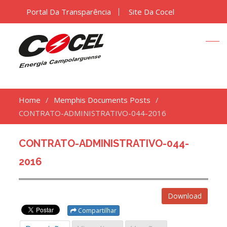
Portal Da Transparência
Site Da Cocel
Home
Memphis Documents Posts
CONTRATO-ADMINISTRATIVO-044-2016
CONTRATO-ADMINISTRATIVO-044-
2016
Download
Compartilhar