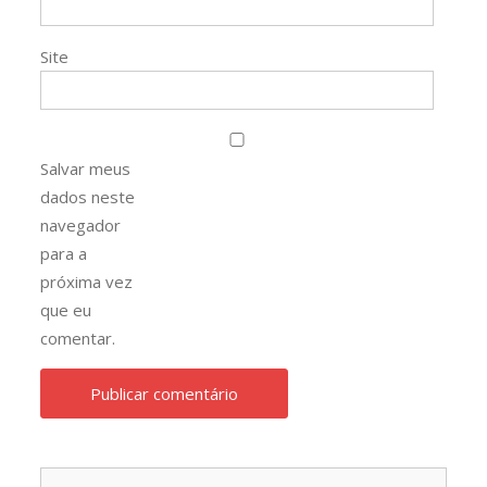
Site
Salvar meus
dados neste
navegador
para a
próxima vez
que eu
comentar.
Pesqu